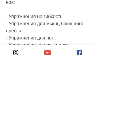
них:
- Упражнения на гибкость
- Упражнения для мышц брюшного 
пресса
- Упражнения для ног
- Упражнения для рук и плеч
- Упражнения для ягодиц
Как использовать диск с 25 кадром?
Диск с 25 кадром можно 
использовать в любом удобном для 
вас месте и в любое время. Для 
достижения наилучшего 
результата,Диск с 25 кадром для 
похудения
Что это за диск?