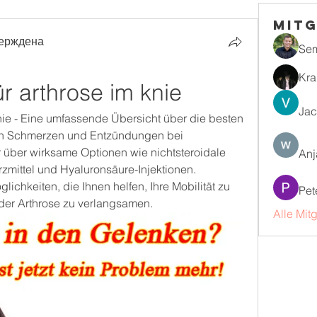
Mitg
ерждена
Se
Kra
r arthrose im knie
Jac
ie - Eine umfassende Übersicht über die besten 
n Schmerzen und Entzündungen bei 
 über wirksame Optionen wie nichtsteroidale 
Anj
mittel und Hyaluronsäure-Injektionen. 
hkeiten, die Ihnen helfen, Ihre Mobilität zu 
Pet
 der Arthrose zu verlangsamen.
Alle Mit