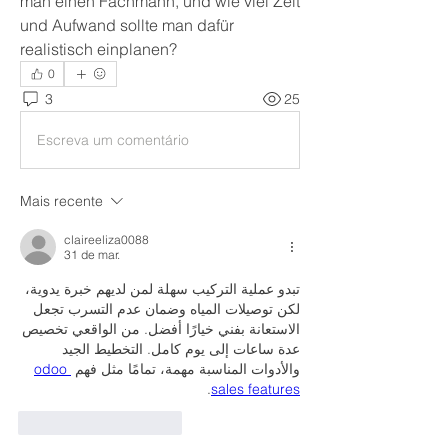
man einen Fachmann, und wie viel Zeit 
und Aufwand sollte man dafür 
realistisch einplanen?
0
3
25
Escreva um comentário
Mais recente
claireeliza0088
31 de mar.
تبدو عملية التركيب سهلة لمن لديهم خبرة يدوية، 
لكن توصيلات المياه وضمان عدم التسرب تجعل 
الاستعانة بفني خيارًا أفضل. من الواقعي تخصيص 
عدة ساعات إلى يوم كامل. التخطيط الجيد 
odoo 
والأدوات المناسبة مهمة، تمامًا مثل فهم 
.
sales features
Curtir
Responder