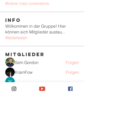
Mostrar mais comentários
Info
Willkommen in der Gruppe! Hier
können sich Mitglieder austau
...
Weiterlesen
Mitglieder
Sem Gordon
Folgen
KrainFow
Folgen
Jack Smith
Folgen
Anjali Kumari
Folgen
Peter Pearson
Folgen