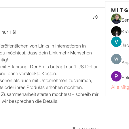
Mitg
Se
Kra
 nur 1 $!
Jac
röffentlichen von Links in Internetforen in 
du möchtest, dass dein Link mehr Menschen 
htig!
Anj
 mit Erfahrung. Der Preis beträgt nur 1 US-Dollar 
 und ohne versteckte Kosten.
Pet
ersonen als auch mit Unternehmen zusammen, 
Alle Mit
ite oder ihres Produkts erhöhen möchten.
Zusammenarbeit starten möchtest – schreib mir 
 wir besprechen die Details.