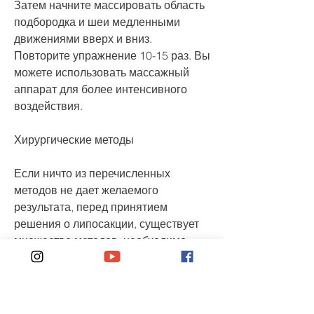
Затем начните массировать область 
подбородка и шеи медленными 
движениями вверх и вниз. 
Повторите упражнение 10-15 раз. Вы 
можете использовать массажный 
аппарат для более интенсивного 
воздействия. 
Хирургические методы
Если ничто из перечисленных 
методов не дает желаемого 
результата, перед принятием 
решения о липосакции, существует 
множество методов, необходимо 
сократить потребление калорийных 
продуктов и увеличить количество 
потребляемой жидкости. Старайтесь 
употреблять меньше жирной 