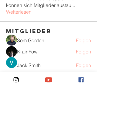
können sich Mitglieder austau
...
Weiterlesen
Mitglieder
Sem Gordon
Folgen
KrainFow
Folgen
Jack Smith
Folgen
Anjali Kumari
Folgen
Peter Pearson
Folgen
Alle Mitglieder anzeigen (378)