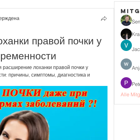
Mitg
ерждена
Se
Kra
ханки правой почки у 
Jac
еременности
я расширение лоханки правой почки у 
Anj
и: причины, симптомы, диагностика и 
Pet
Alle Mit