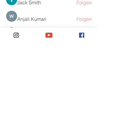
Jack Smith
Folgen
Anjali Kumari
Folgen
Peter Pearson
Folgen
Alle Mitglieder anzeigen (378)
Kontakt
Du möchtest Teil des Projektes
werden, hast Fragen oder ein
anderes Anliegen?
Schicke uns eine E-Mail: