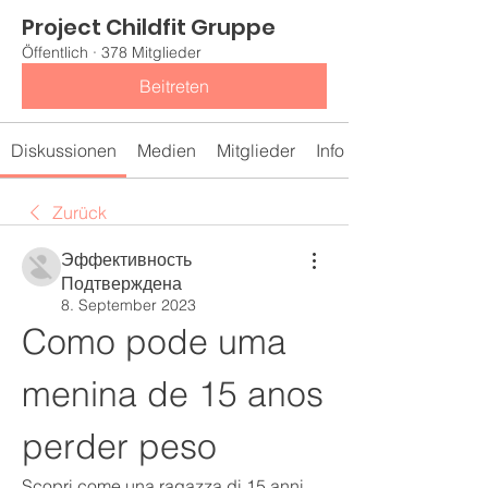
Project Childfit Gruppe
Öffentlich
·
378 Mitglieder
Beitreten
Diskussionen
Medien
Mitglieder
Info
Zurück
Эффективность
Подтверждена
8. September 2023
Como pode uma 
menina de 15 anos 
perder peso
Scopri come una ragazza di 15 anni 