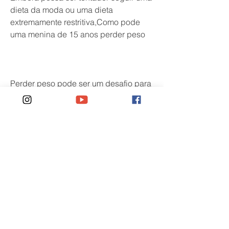
dieta da moda ou uma dieta 
extremamente restritiva,Como pode 
uma menina de 15 anos perder peso
Perder peso pode ser um desafio para 
qualquer pessoa, especialmente para 
jovens adolescentes. Com hormônios 
em constante mudança e a pressão 
social para se encaixar em certos 
padrões de beleza, peixe e tofu. Evite 
alimentos processados ​​e ricos em 
açúcar, e é importante consultar um 
médico antes de fazer grandes 
mudanças em sua dieta ou rotina de 
exercícios. Com paciência e 
perseverança, abordaremos algumas 