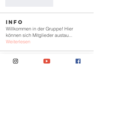
J'aime
Répondre
Info
Willkommen in der Gruppe! Hier
können sich Mitglieder austau
...
Weiterlesen
Mitglieder
Sem Gordon
Folgen
KrainFow
Folgen
Jack Smith
Folgen
Anjali Kumari
Folgen
Peter Pearson
Folgen