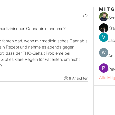
Mitg
Se
Kra
h medizinisches Cannabis einnehme?
Jac
o fahren darf, wenn mir medizinisches Cannabis 
 ein Rezept und nehme es abends gegen 
rt, dass der THC-Gehalt Probleme bei 
Anj
ibt es klare Regeln für Patienten, um nicht 
n?
Pet
Alle Mit
9 Ansichten