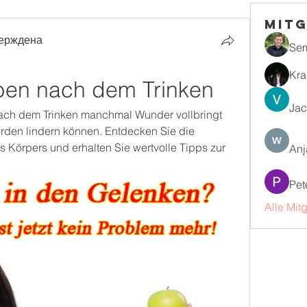
Mitg
ерждена
Se
Kra
ben nach dem Trinken
Jac
nach dem Trinken manchmal Wunder vollbringt 
den lindern können. Entdecken Sie die 
Körpers und erhalten Sie wertvolle Tipps zur 
Anj
Pet
Alle Mit