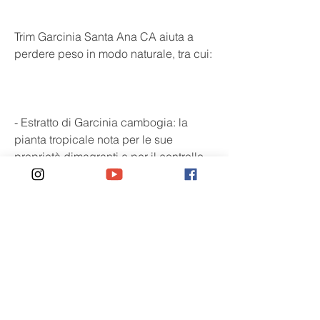
Trim Garcinia Santa Ana CA aiuta a 
perdere peso in modo naturale, tra cui:
- Estratto di Garcinia cambogia: la 
pianta tropicale nota per le sue 
proprietà dimagranti e per il controllo 
dell'appetito.
- Calcio: aiuta a mantenere la salute 
delle ossa e dei denti.
- Potassio: aiuta a mantenere 
l'equilibrio idrico dell'organismo e a 
regolare la pressione sanguigna.