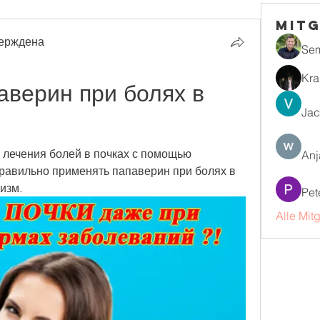
Mitg
ерждена
Se
Kra
аверин при болях в 
Jac
 лечения болей в почках с помощью 
Anj
правильно применять папаверин при болях в 
изм.
Pet
Alle Mit