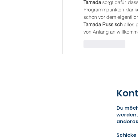
Tamada
 sorgt dafür, das
Programmpunkten klar ko
Tamada Russisch
 alles 
von Anfang an willkomm
Like
Reply
Kont
Du möcht
werden,
anderes
Schicke 