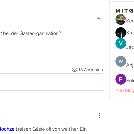
Mitg
Se
Kra
r
 bei der Gästeorganisation?
Jac
Anj
15 Ansichten
Pet
Alle Mit
Hochzeit
 reisen Gäste oft von weit her. Ein 