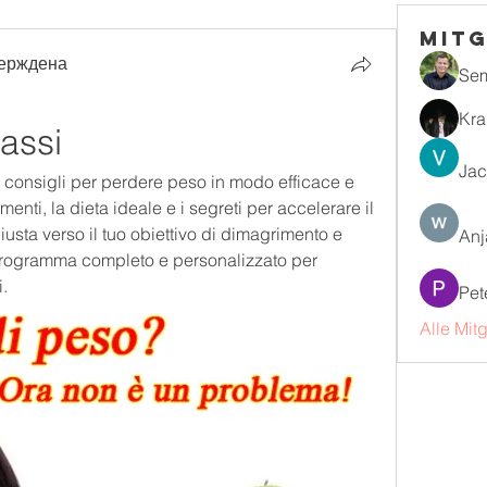
Mitg
ерждена
Se
Kra
rassi
Jac
e consigli per perdere peso in modo efficace e 
menti, la dieta ideale e i segreti per accelerare il 
usta verso il tuo obiettivo di dimagrimento e 
Anj
 programma completo e personalizzato per 
i.
Pet
Alle Mit