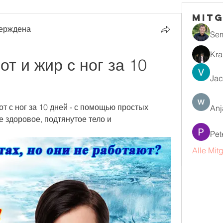
Mitg
ерждена
Se
Kra
т и жир с ног за 10 
Jac
от с ног за 10 дней - с помощью простых 
Anj
 здоровое, подтянутое тело и 
Pet
Alle Mit