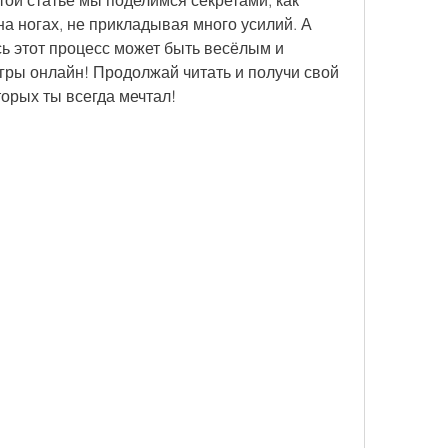
той статье мы поделимся секретами, как 
на ногах, не прикладывая много усилий. А 
сь этот процесс может быть весёлым и 
игры онлайн! Продолжай читать и получи свой 
торых ты всегда мечтал!