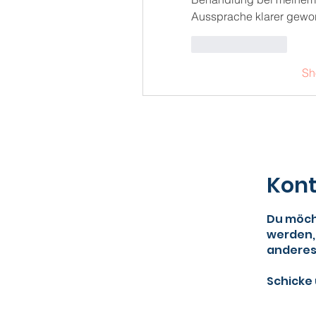
Aussprache klarer gewor
Like
Reply
Sh
Kont
Du möcht
werden,
anderes
Schicke 