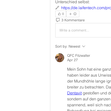
Unterschied selbst:
🔗  
https://de.laifentech.com/p
0
3 Kommentare
Write a comment...
Sort by:
Newest
QFC Fitzwalter
Apr 27
Mein Sohn hat eine ganz
haben leider aus Unwis
der Mundhöhle lange ign
breiter zu betrachten. Da
Dentavit
 gestoßen und de
sondern auf den ganzen 
spannend, weil sich nac
Behandlung bei meinem S