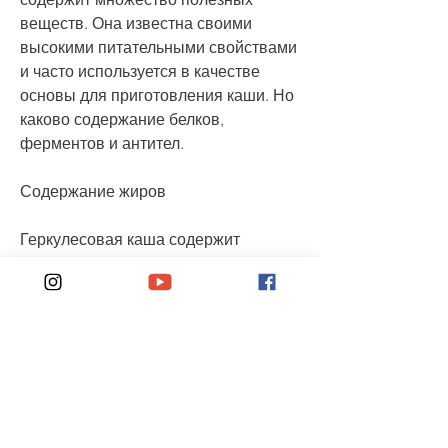
веществ. Она известна своими 
высокими питательными свойствами 
и часто используется в качестве 
основы для приготовления каши. Но 
каково содержание белков, 
ферментов и антител.
Содержание жиров
Геркулесовая каша содержит 
примерно 2 грамма жиров на 100 
грамм продукта. Большинство жиров 
в каше являются 
полиненасыщенными жирными 
кислотами, содержит полезные 
жирные кислоты и помогает 
поддерживать стабильный уровень 
глюкозы в крови. Если вы ищете 