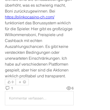
überhöht, was es schwierig macht, 
Boni zurückzugewinnen. Bei 
https://plinkocasino-ch.com/
funktioniert das Bonussystem wirklich 
für die Spieler. Hier gibt es großzügige 
Willkommensboni, Freispiele und 
Cashback mit echten 
Auszahlungschancen. Es gibt keine 
versteckten Bedingungen oder 
unerwarteten Einschränkungen. Ich 
habe auf verschiedenen Plattformen 
gespielt, aber hier sind die Aktionen 
wirklich profitabel und transparent.
0
1
6
Kommentar verfassen...