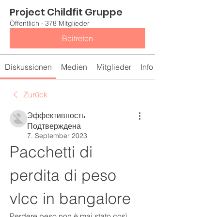
Project Childfit Gruppe
Öffentlich
·
378 Mitglieder
Beitreten
Diskussionen
Medien
Mitglieder
Info
Zurück
Эффективность
Подтверждена
7. September 2023
Pacchetti di 
perdita di peso 
vlcc in bangalore
Perdere peso non è mai stato così 