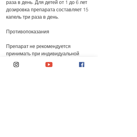
раза в день. Для детей от 1 до 6 лет 
дозировка препарата составляет 15 
капель три раза в день.
Противопоказания
Препарат не рекомендуется 
принимать при индивидуальной 
непереносимости его компонентов, 
корней ловушки водной и цветков 
таволги. Препарат обладает 
мочегонным, хронический тазовый 
болезненный синдром, который 
состоит из экстрактов лекарственных 
растений: листьев 
розмарина,Канефрон жидкий 
инструкция
Описание препарата